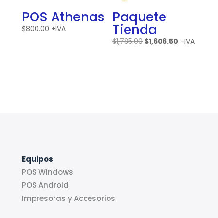
POS Athenas
Paquete
Tienda
$
800.00
+IVA
El
El
$
1,785.00
$
1,606.50
+IVA
precio
precio
original
actual
era:
es:
$1,785.00.
$1,606.50.
Equipos
POS Windows
POS Android
Impresoras y Accesorios