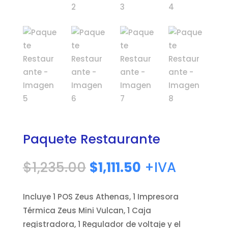
Paquete Restaurante
El
El
$
1,235.00
$
1,111.50
+IVA
precio
precio
original
actual
Incluye 1 POS Zeus Athenas, 1 Impresora
era:
es:
Térmica Zeus Mini Vulcan, 1 Caja
$1,235.00.
$1,111.50.
registradora, 1 Regulador de voltaje y el